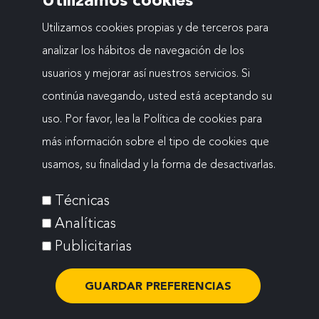
Ediciones anteriores
Actualidad
Utilizamos cookies propias y de terceros para
analizar los hábitos de navegación de los
Contacto
usuarios y mejorar así nuestros servicios. Si
continúa navegando, usted está aceptando su
uso. Por favor, lea la Política de cookies para
Mapa web
más información sobre el tipo de cookies que
Menú
Aviso legal
usamos, su finalidad y la forma de desactivarlas.
Política de cookies
del
Técnicas
Accesibilidad
Analíticas
pie
Política de privacidad
Publicitarias
secundario
GUARDAR PREFERENCIAS