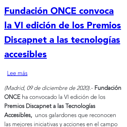
de
Fundación ONCE convoca
migas
la VI edición de los Premios
Discapnet a las tecnologías
accesibles
Lee más
sobre
Fundación
(Madrid, 09 de diciembre de 2020)
.-
Fundación
ONCE
ONCE
ha convocado la VI edición de los
convoca
Premios Discapnet a las Tecnologías
la
Accesibles,
unos galardones que reconocen
VI
las mejores iniciativas y acciones en el campo