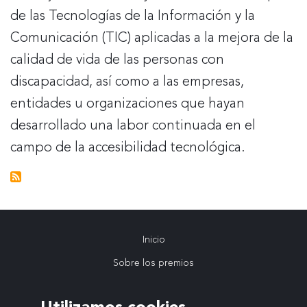
edición
de las Tecnologías de la Información y la
de
Comunicación (TIC) aplicadas a la mejora de la
los
calidad de vida de las personas con
Premios
discapacidad, así como a las empresas,
Discapnet
entidades u organizaciones que hayan
a
desarrollado una labor continuada en el
las
campo de la accesibilidad tecnológica.
tecnologías
accesibles
Inicio
Navegación
Sobre los premios
VIII Edición
principal
Utilizamos cookies