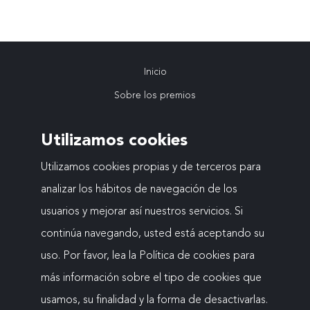
Inicio
Navegación
Sobre los premios
VIII Edición
principal
Utilizamos cookies
Ediciones anteriores
Actualidad
Utilizamos cookies propias y de terceros para
analizar los hábitos de navegación de los
Contacto
usuarios y mejorar así nuestros servicios. Si
continúa navegando, usted está aceptando su
uso. Por favor, lea la Política de cookies para
Mapa web
más información sobre el tipo de cookies que
Menú
Aviso legal
usamos, su finalidad y la forma de desactivarlas.