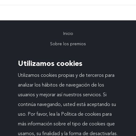
migas
Inicio
Navegación
Sobre los premios
VIII Edición
principal
Utilizamos cookies
Ediciones anteriores
Actualidad
Utilizamos cookies propias y de terceros para
analizar los hábitos de navegación de los
Contacto
usuarios y mejorar así nuestros servicios. Si
continúa navegando, usted está aceptando su
uso. Por favor, lea la Política de cookies para
Mapa web
más información sobre el tipo de cookies que
Menú
Aviso legal
usamos, su finalidad y la forma de desactivarlas.