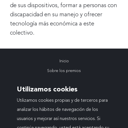
de sus dispositivos, formar a personas con
discapacidad en su manejo y ofrecer
tecnología más económica a este
colectivo.
Inicio
Navegación
Sobre los premios
VIII Edición
principal
Utilizamos cookies
Ediciones anteriores
Actualidad
Utilizamos cookies propias y de terceros para
analizar los hábitos de navegación de los
Contacto
usuarios y mejorar así nuestros servicios. Si
continúa navegando, usted está aceptando su