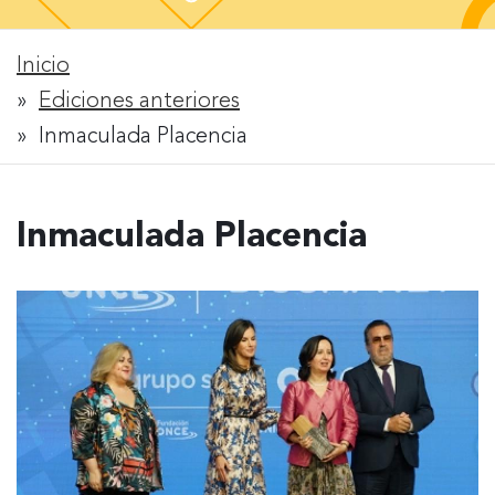
Inicio
Rastro
Ediciones anteriores
Inmaculada Placencia
de
migas
Inmaculada Placencia