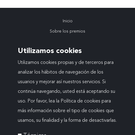
Inicio
Navegación
Sobre los premios
VIII Edición
principal
Utilizamos cookies
Ediciones anteriores
Actualidad
Utilizamos cookies propias y de terceros para
analizar los hábitos de navegación de los
Contacto
usuarios y mejorar así nuestros servicios. Si
continúa navegando, usted está aceptando su
uso. Por favor, lea la Política de cookies para
Mapa web
más información sobre el tipo de cookies que
Menú
Aviso legal
usamos, su finalidad y la forma de desactivarlas.
Política de cookies
del