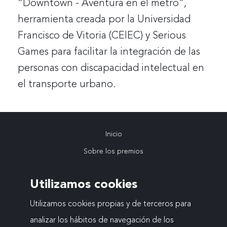
“Downtown - Aventura en el metro”,
herramienta creada por la Universidad
Francisco de Vitoria (CEIEC) y Serious
Games para facilitar la integración de las
personas con discapacidad intelectual en
el transporte urbano.
Inicio
Navegación
Sobre los premios
VIII Edición
principal
Utilizamos cookies
Ediciones anteriores
Actualidad
Utilizamos cookies propias y de terceros para
analizar los hábitos de navegación de los
Contacto