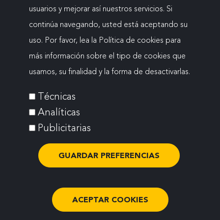
usuarios y mejorar así nuestros servicios. Si
continúa navegando, usted está aceptando su
uso. Por favor, lea la Política de cookies para
Mapa web
más información sobre el tipo de cookies que
Menú
Aviso legal
usamos, su finalidad y la forma de desactivarlas.
Política de cookies
del
Técnicas
Accesibilidad
Analíticas
pie
Política de privacidad
Publicitarias
secundario
GUARDAR PREFERENCIAS
ACEPTAR COOKIES